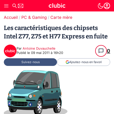
Accueil
PC & Gaming
Carte mère
Les caractéristiques des chipsets
Intel Z77, Z75 et H77 Express en fuite
Par
Antoine Duvauchelle
0
Publié le
09 mai 2011 à 16h20
Suivez-nous
Ajoutez-nous en favori