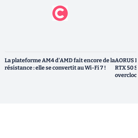
La plateforme AM4 d'AMD fait encore de la
AORUS In
résistance : elle se convertit au Wi-Fi 7 !
RTX 50 S
overcloc