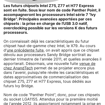
Les futurs chipsets Intel Z75, Z77 et H77 Express
sont en fuite. Sous leur nom de code Panther Point, il
accompagneront les processeurs Intel série 7 "Ivy
Bridge". Principales avancées apportées par ces
chipsets : la prise en charge de l'USB 3.0 natif,
overclocking possible sur les versions K des futurs
processeurs.
On connaissait déjà les caractéristiques du futur
chipset haut-de-gamme chez Intel, le X79. Au cours
d'
une précédente fuite
, on avait appris que ce chipset
dévolu aux processeurs Sandy Bridge sortirait au
dernier trimestre de l'année 2011, et quelles avancées il
apporterait. Désormais, une nouvelle fuite
venue de
chez AnandTech
permet de se projeter encore plus
dans l'avenir, puisqu'elle révèle les caractéristiques et
dates approximatives de commercialisation des
chipset Z75, Z77 et H77 Express, tous dédiés aux
futurs Ivy Bridge.
Nom de code "Panther Point", donc, pour ces chipsets
du socket LGA1155. Attendus pour la première moitié
de l'année 2012, ils apporteront notamment la prise en