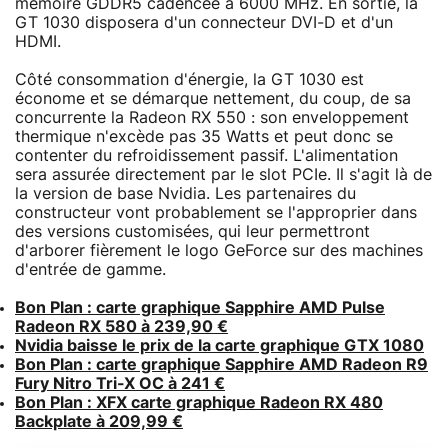
mémoire GDDR5 cadencée à 6000 MHz. En sortie, la
GT 1030 disposera d'un connecteur DVI-D et d'un
HDMI.
Côté consommation d'énergie, la GT 1030 est
économe et se démarque nettement, du coup, de sa
concurrente la Radeon RX 550 : son enveloppement
thermique n'excède pas 35 Watts et peut donc se
contenter du refroidissement passif. L'alimentation
sera assurée directement par le slot PCIe. Il s'agit là de
la version de base Nvidia. Les partenaires du
constructeur vont probablement se l'approprier dans
des versions customisées, qui leur permettront
d'arborer fièrement le logo GeForce sur des machines
d'entrée de gamme.
Bon Plan : carte graphique Sapphire AMD Pulse
Radeon RX 580 à 239,90 €
Nvidia baisse le prix de la carte graphique GTX 1080
Bon Plan : carte graphique Sapphire AMD Radeon R9
Fury Nitro Tri-X OC à 241 €
Bon Plan : XFX carte graphique Radeon RX 480
Backplate à 209,99 €