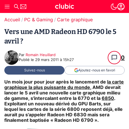
Accueil
PC & Gaming
Carte graphique
Vers une AMD Radeon HD 6790 le 5
avril ?
Par
Romain Heuillard
0
Publié le
29 mars 2011 à 15h27
Suivez-nous
Ajoutez-nous en favori
Un mois jour pour jour après le lancement de
la carte
graphique la plus puissante du monde
, AMD devrait
lancer le 5 avril une nouvelle carte graphique milieu
de gamme, s'intercalant entre la 6770 et la
6850
.
Exploitant un nouveau dérivé du GPU Barts, sur
lequel les cartes de la série 6800 reposent déjà, elle
aurait pu s'appeler Radeon HD 6830 mais sera
finalement baptisée « Radeon HD 6790 ».