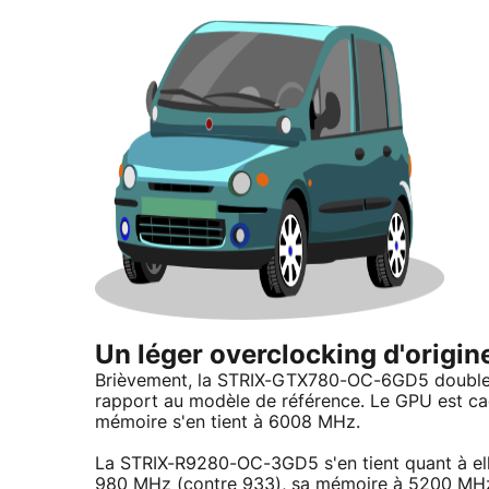
Un léger overclocking d'origin
Brièvement, la STRIX-GTX780-OC-6GD5 double c
rapport au modèle de référence. Le GPU est c
mémoire s'en tient à 6008 MHz.
La STRIX-R9280-OC-3GD5 s'en tient quant à el
980 MHz (contre 933), sa mémoire à 5200 MH