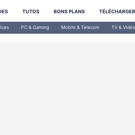
DES
TUTOS
BONS PLANS
TÉLÉCHARGE
vices
PC & Gaming
Mobile & Telecom
TV & Vidé