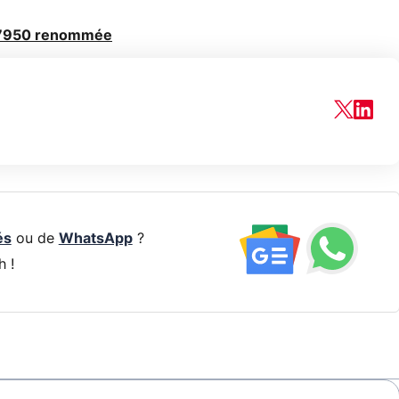
 7950 renommée
és
ou de
WhatsApp
?
h !