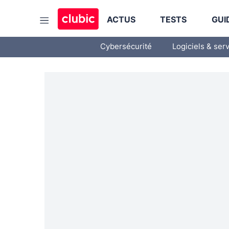
ACTUS
TESTS
GUI
Cybersécurité
Logiciels & ser