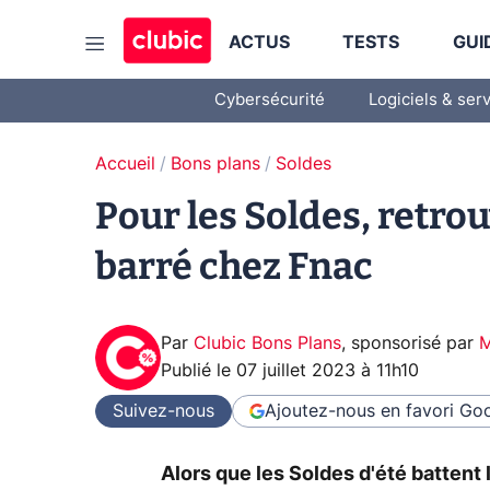
ACTUS
TESTS
GUI
Cybersécurité
Logiciels & ser
Accueil
Bons plans
Soldes
Pour les Soldes, retrou
barré chez Fnac
Par
Clubic Bons Plans
,
sponsorisé par
M
Publié le
07 juillet 2023 à 11h10
Suivez-nous
Ajoutez-nous en favori
Goo
Alors que les Soldes d'été battent 