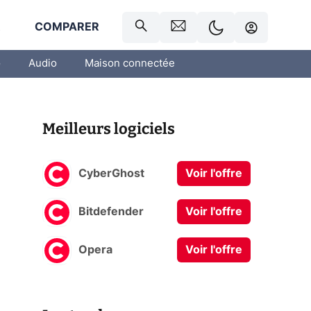
R
COMPARER
o
Audio
Maison connectée
Meilleurs logiciels
CyberGhost
Voir l'offre
Bitdefender
Voir l'offre
Opera
Voir l'offre