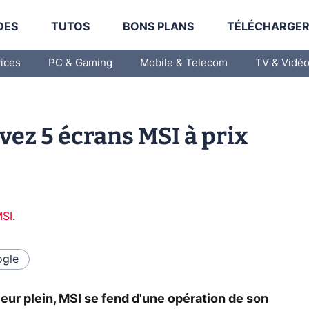
DES
TUTOS
BONS PLANS
TÉLÉCHARGE
vices
PC & Gaming
Mobile & Telecom
TV & Vidé
vez 5 écrans MSI à prix
SI
.
gle
leur plein, MSI se fend d'une opération de son