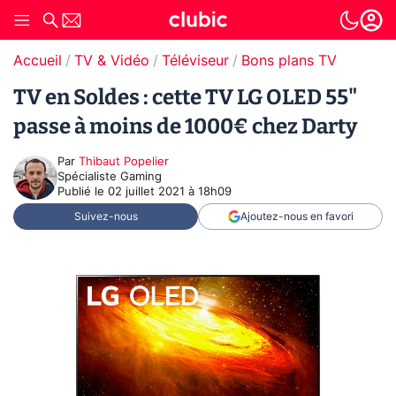
Accueil
TV & Vidéo
Téléviseur
Bons plans TV
TV en Soldes : cette TV LG OLED 55"
passe à moins de 1000€ chez Darty
Par
Thibaut Popelier
Spécialiste Gaming
Publié le
02 juillet 2021 à 18h09
Suivez-nous
Ajoutez-nous en favori