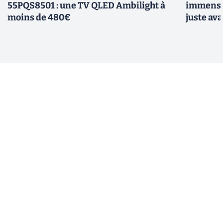
55PQS8501 : une TV QLED Ambilight à
immense 
moins de 480€
juste ava