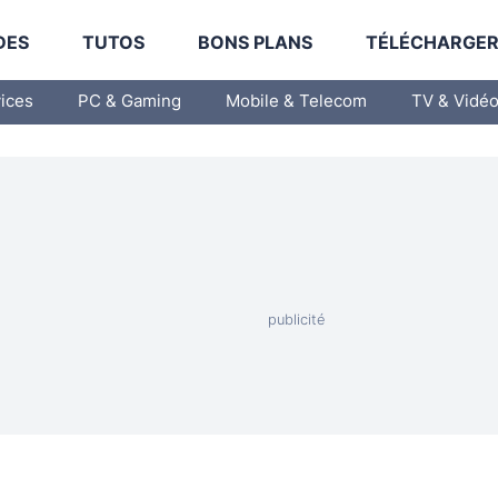
DES
TUTOS
BONS PLANS
TÉLÉCHARGE
vices
PC & Gaming
Mobile & Telecom
TV & Vidé