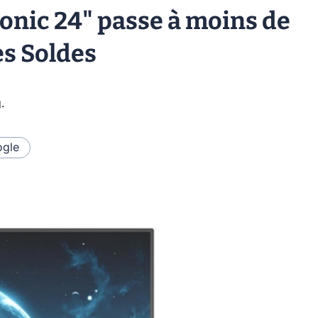
sonic 24" passe à moins de
es Soldes
g
.
gle