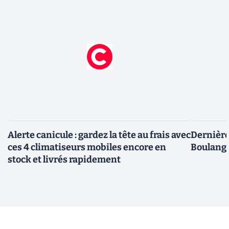
Alerte canicule : gardez la tête au frais avec
Dernière 
ces 4 climatiseurs mobiles encore en
Boulange
stock et livrés rapidement