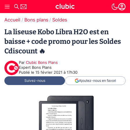
Accueil
Bons plans
Soldes
La liseuse Kobo Libra H2O est en
baisse + code promo pour les Soldes
Cdiscount 🔥
Par
Clubic Bons Plans
Expert Bons Plans
Publié le
15 février 2021 à 17h30
Suivez-nous
Ajoutez-nous en favori