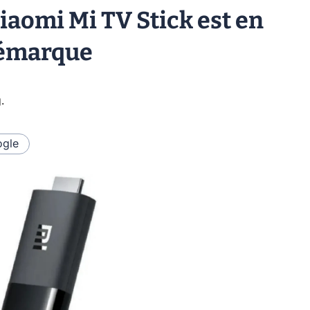
Xiaomi Mi TV Stick est en
démarque
g
.
gle