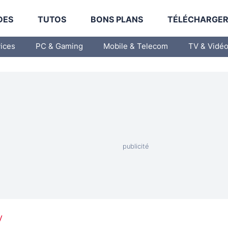
DES
TUTOS
BONS PLANS
TÉLÉCHARGE
vices
PC & Gaming
Mobile & Telecom
TV & Vidé
V