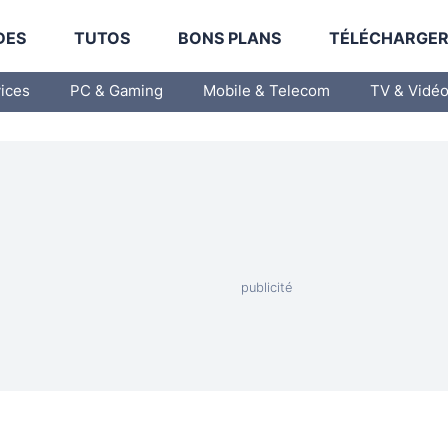
DES
TUTOS
BONS PLANS
TÉLÉCHARGE
vices
PC & Gaming
Mobile & Telecom
TV & Vidé