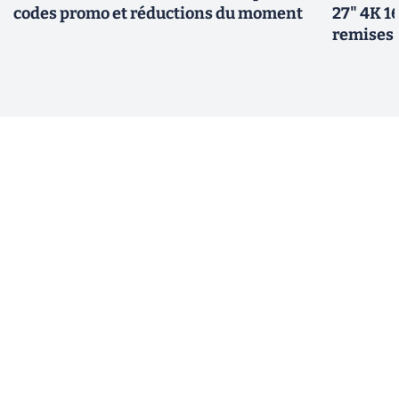
codes promo et réductions du moment
27" 4K 16
remises 