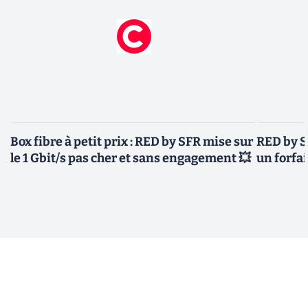
Box fibre à petit prix : RED by SFR mise sur
RED by S
le 1 Gbit/s pas cher et sans engagement 💥
un forfai