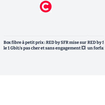
Box fibre à petit prix : RED by SFR mise sur
RED by S
le 1 Gbit/s pas cher et sans engagement 💥
un forfai