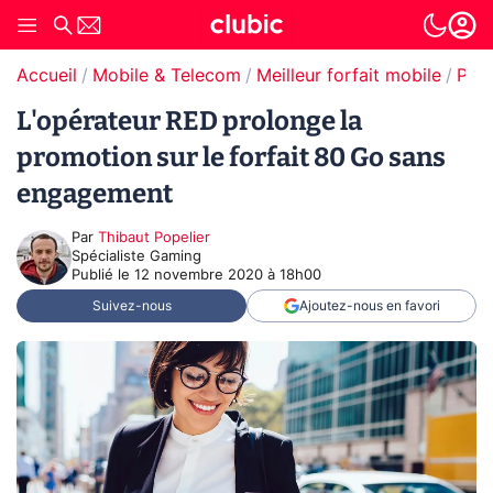
Accueil
Mobile & Telecom
Meilleur forfait mobile
Prom
L'opérateur RED prolonge la
promotion sur le forfait 80 Go sans
engagement
Par
Thibaut Popelier
Spécialiste Gaming
Publié le
12 novembre 2020 à 18h00
Suivez-nous
Ajoutez-nous en favori