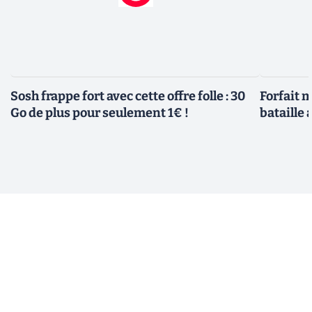
Sosh frappe fort avec cette offre folle : 30
Forfait m
Go de plus pour seulement 1€ !
bataille 