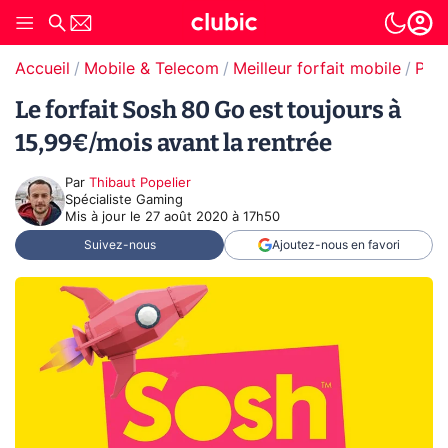
Accueil
Mobile & Telecom
Meilleur forfait mobile
Prom
Le forfait Sosh 80 Go est toujours à
15,99€/mois avant la rentrée
Par
Thibaut Popelier
Spécialiste Gaming
Mis à jour le
27 août 2020 à 17h50
Suivez-nous
Ajoutez-nous en favori