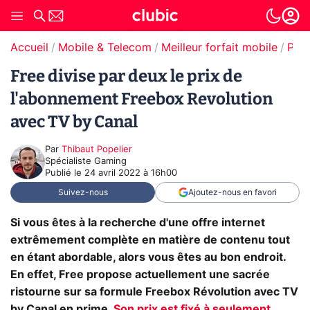
Accueil
Mobile & Telecom
Meilleur forfait mobile
Prom
Free divise par deux le prix de
l'abonnement Freebox Revolution
avec TV by Canal
Par
Thibaut Popelier
Spécialiste Gaming
Publié le
24 avril 2022 à 16h00
Suivez-nous
Ajoutez-nous en favori
Si vous êtes à la recherche d'une offre internet
extrêmement complète en matière de contenu tout
en étant abordable, alors vous êtes au bon endroit.
En effet, Free propose actuellement une sacrée
ristourne sur sa formule Freebox Révolution avec TV
by Canal en prime.
Son prix est fixé à seulement