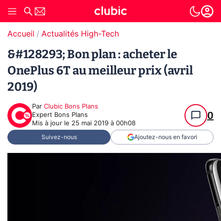
Accueil
Actualités High-Tech
&#128293; Bon plan : acheter le
OnePlus 6T au meilleur prix (avril
2019)
Par
Clubic Bons Plans
0
Expert Bons Plans
Mis à jour le
25 mai 2019 à 00h08
Suivez-nous
Ajoutez-nous en favori