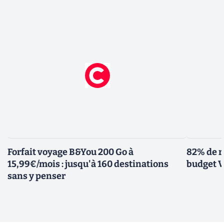
Forfait voyage B&You 200 Go à
82% de r
15,99€/mois : jusqu'à 160 destinations
budget V
sans y penser