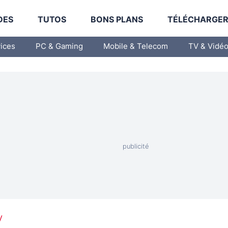
DES
TUTOS
BONS PLANS
TÉLÉCHARGE
vices
PC & Gaming
Mobile & Telecom
TV & Vidé
V