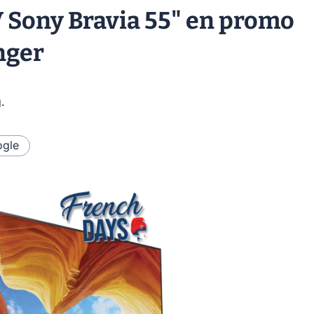
V Sony Bravia 55" en promo
nger
g
.
gle