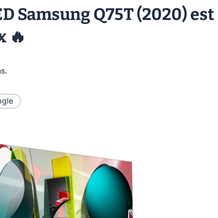
LED Samsung Q75T (2020) est
x 🔥
ns
.
gle