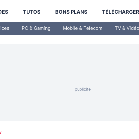
DES
TUTOS
BONS PLANS
TÉLÉCHARGE
vices
PC & Gaming
Mobile & Telecom
TV & Vidé
V