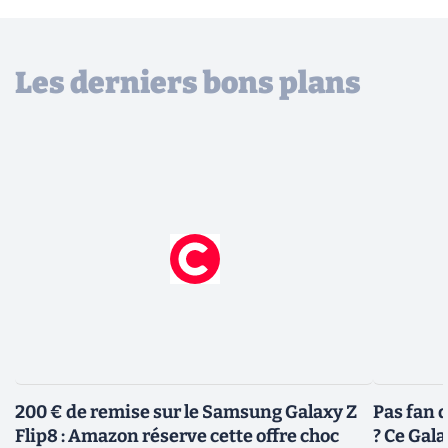
Les derniers bons plans
200 € de remise sur le Samsung Galaxy Z
Pas fan 
Flip8 : Amazon réserve cette offre choc
? Ce Gal