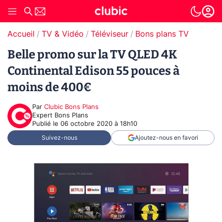
Accueil
TV & Vidéo
Téléviseur
Bons plans TV
Belle promo sur la TV QLED 4K
Continental Edison 55 pouces à
moins de 400€
Par
Clubic Bons Plans
Expert Bons Plans
Publié le
06 octobre 2020 à 18h10
Suivez-nous
Ajoutez-nous en favori