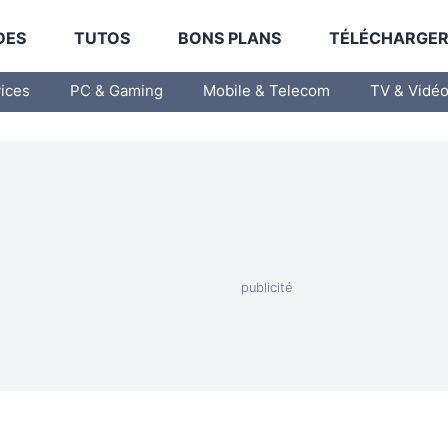
DES
TUTOS
BONS PLANS
TÉLÉCHARGE
vices
PC & Gaming
Mobile & Telecom
TV & Vidé