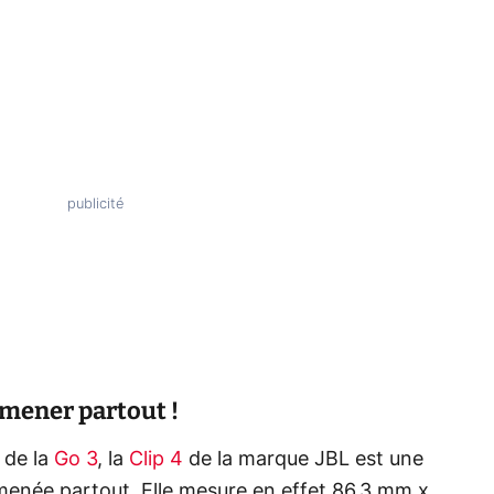
mener partout !
 de la
Go 3
, la
Clip 4
de la marque JBL est une
menée partout. Elle mesure en effet 86,3 mm x