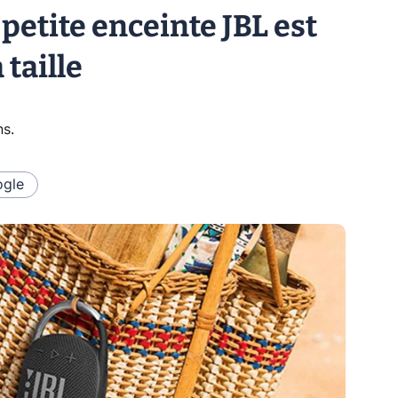
e petite enceinte JBL est
taille
ns
.
gle