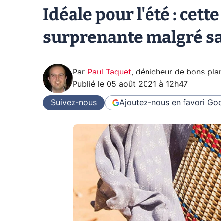
Idéale pour l'été : cett
surprenante malgré sa 
Par
Paul Taquet
,
dénicheur de bons pla
Publié le
05 août 2021 à 12h47
Suivez-nous
Ajoutez-nous en favori
Goo