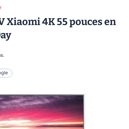
V
TV Xiaomi 4K 55 pouces en
Day
ns
.
gle