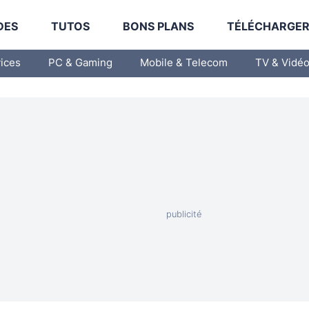
DES
TUTOS
BONS PLANS
TÉLÉCHARGE
vices
PC & Gaming
Mobile & Telecom
TV & Vidé