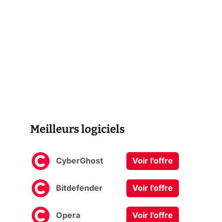
Meilleurs logiciels
CyberGhost
Voir l'offre
Bitdefender
Voir l'offre
Opera
Voir l'offre