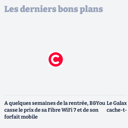
Les derniers bons plans
A quelques semaines de la rentrée, B&You
Le Galax
casse le prix de sa Fibre WiFi 7 et de son
cache-t-i
forfait mobile