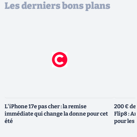
Les derniers bons plans
L'iPhone 17e pas cher : la remise
200 € de
immédiate qui change la donne pour cet
Flip8 : 
été
pour le