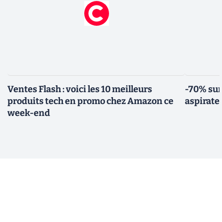
Ventes Flash : voici les 10 meilleurs
-70% sur
produits tech en promo chez Amazon ce
aspirate
week-end