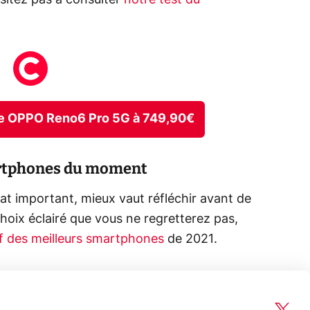
sitez pas à consulter
notre test du
one OPPO Reno6 Pro 5G à 749,90€
artphones du moment
t important, mieux vaut réfléchir avant de
 choix éclairé que vous ne regretterez pas,
f des meilleurs smartphones
de 2021.