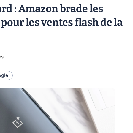
ord : Amazon brade les
our les ventes flash de la
ns
.
gle