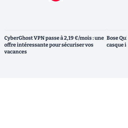
CyberGhost VPN passe à 2,19 €/mois : une
Bose Qui
offre intéressante pour sécuriser vos
casque i
vacances