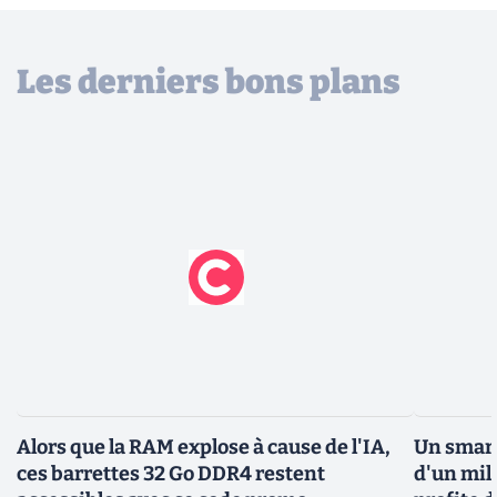
Les derniers bons plans
Alors que la RAM explose à cause de l'IA,
Un smar
ces barrettes 32 Go DDR4 restent
d'un mil