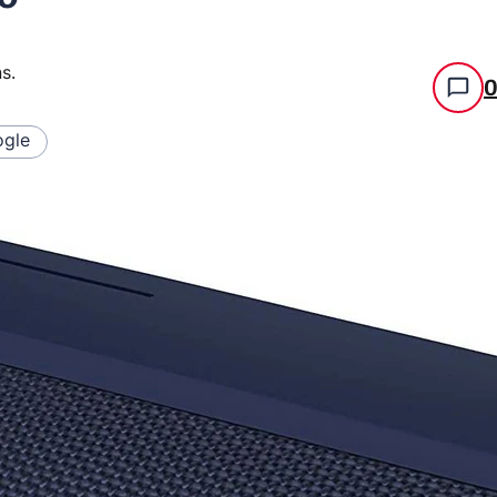
ns
.
gle