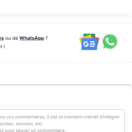
és
ou de
WhatsApp
?
h !