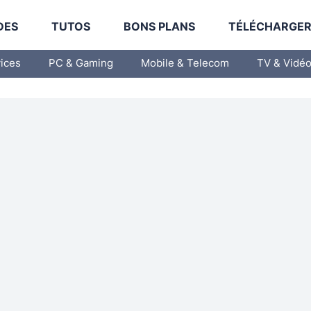
DES
TUTOS
BONS PLANS
TÉLÉCHARGE
vices
PC & Gaming
Mobile & Telecom
TV & Vidé