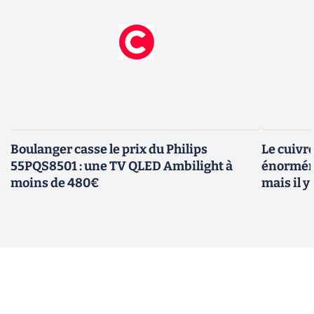
Boulanger casse le prix du Philips
Le cuivr
55PQS8501 : une TV QLED Ambilight à
énorméme
moins de 480€
mais il 