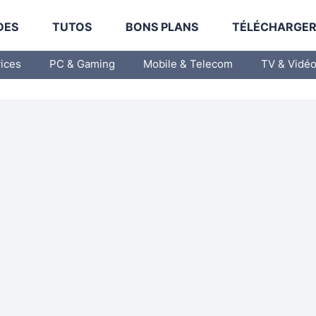
DES
TUTOS
BONS PLANS
TÉLÉCHARGE
vices
PC & Gaming
Mobile & Telecom
TV & Vidé