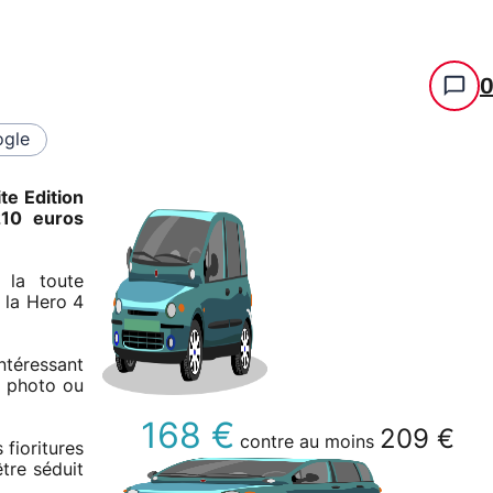
gle
e Edition
210 euros
 la toute
 la Hero 4
ntéressant
n photo ou
168 €
209 €
contre au moins
 fioritures
tre séduit