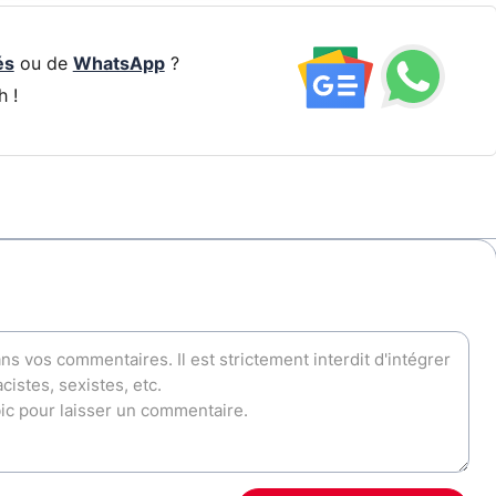
és
ou de
WhatsApp
?
h !