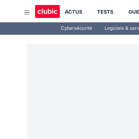
ACTUS
TESTS
GUI
Cybersécurité
Logiciels & ser