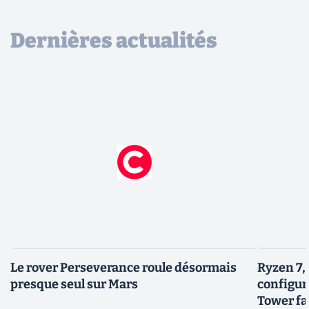
Dernières actualités
Le rover Perseverance roule désormais
Ryzen 7,
presque seul sur Mars
configur
Tower fai