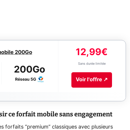
12,99€
mobile 200Go
Sans durée limitée
200Go
Voir l'offre
↗
Réseau
5G
isir ce forfait mobile sans engagement
s forfaits “premium” classiques avec plusieurs