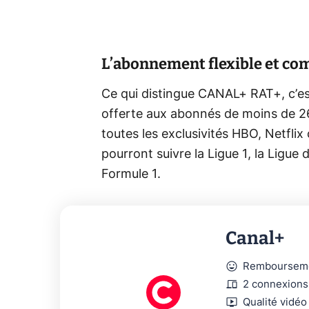
L’abonnement flexible et com
Ce qui distingue CANAL+ RAT+, c’est 
offerte aux abonnés de moins de 26
toutes les exclusivités HBO, Netflix
pourront suivre la Ligue 1, la Ligu
Formule 1.
Canal+
mood
Rembourseme
devices
2 connexions
live_tv
Qualité vidéo