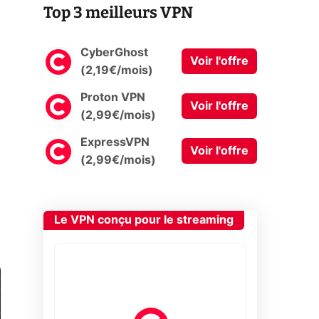
Top 3 meilleurs VPN
CyberGhost
Voir l'offre
(2,19€/mois)
Proton VPN
Voir l'offre
(2,99€/mois)
ExpressVPN
Voir l'offre
(2,99€/mois)
Le VPN conçu pour le streaming