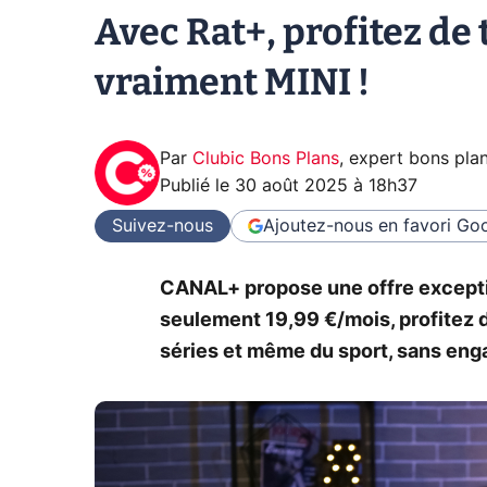
Avec Rat+, profitez de 
vraiment MINI !
Par
Clubic Bons Plans
,
expert bons pla
Publié le
30 août 2025 à 18h37
Suivez-nous
Ajoutez-nous en favori
Goo
CANAL+ propose une offre excepti
seulement 19,99 €/mois, profitez d
séries et même du sport, sans eng