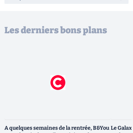
Les derniers bons plans
A quelques semaines de la rentrée, B&You
Le Galax