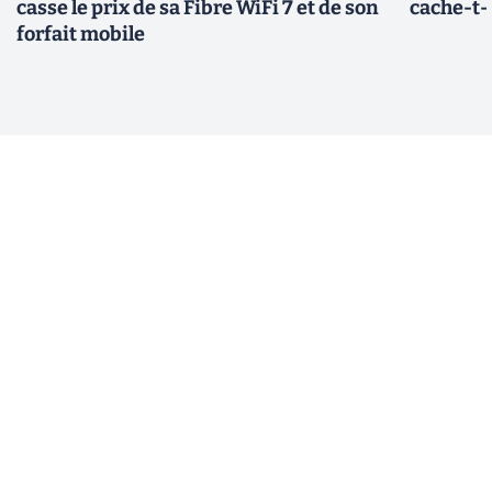
casse le prix de sa Fibre WiFi 7 et de son
cache-t-i
forfait mobile