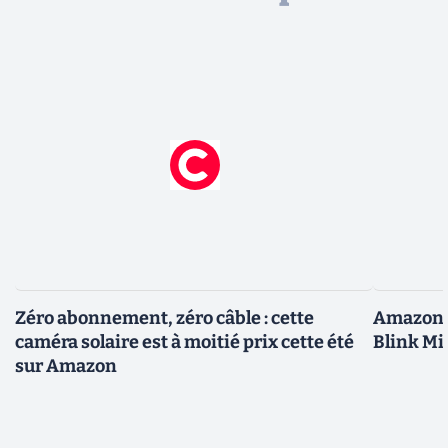
Zéro abonnement, zéro câble : cette
Amazon b
caméra solaire est à moitié prix cette été
Blink Mi
sur Amazon