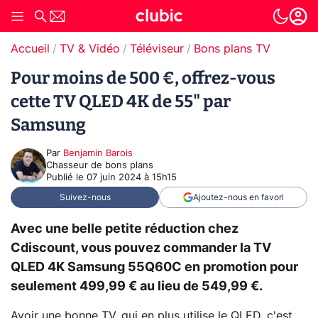
Accueil
TV & Vidéo
Téléviseur
Bons plans TV
Pour moins de 500 €, offrez-vous
cette TV QLED 4K de 55" par
Samsung
Par
Benjamin Barois
Chasseur de bons plans
Publié le
07 juin 2024 à 15h15
Suivez-nous
Ajoutez-nous en favori
Avec une belle petite réduction chez
Cdiscount, vous pouvez commander la TV
QLED 4K Samsung 55Q60C en promotion pour
seulement 499,99 € au lieu de 549,99 €.
Avoir une bonne TV, qui en plus utilise le QLED, c'est