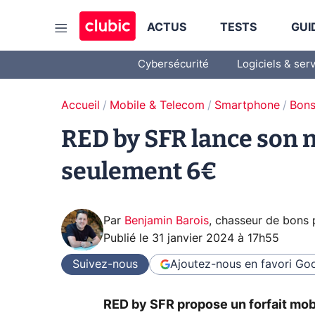
ACTUS
TESTS
GUI
Cybersécurité
Logiciels & ser
Accueil
Mobile & Telecom
Smartphone
Bons
RED by SFR lance son n
seulement 6€
Par
Benjamin Barois
,
chasseur de bons 
Publié le
31 janvier 2024 à 17h55
Suivez-nous
Ajoutez-nous en favori
Goo
RED by SFR propose un forfait mob