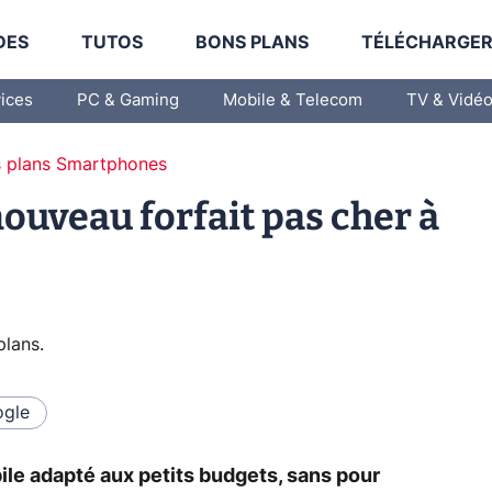
DES
TUTOS
BONS PLANS
TÉLÉCHARGE
vices
PC & Gaming
Mobile & Telecom
TV & Vidé
 plans Smartphones
ouveau forfait pas cher à
plans
.
gle
ile adapté aux petits budgets, sans pour