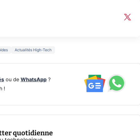
ldes
Actualités High-Tech
és
ou de
WhatsApp
?
h !
tter quotidienne