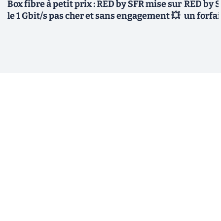
Box fibre à petit prix : RED by SFR mise sur
RED by S
le 1 Gbit/s pas cher et sans engagement 💥
un forfai