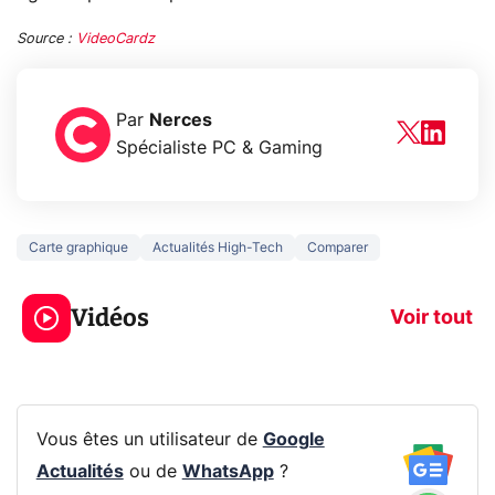
Source :
VideoCardz
Par
Nerces
Spécialiste PC & Gaming
Carte graphique
Actualités High-Tech
Comparer
3 écrans en 1 pour
5 générations
319€ ? Voici L'AOC
jeux dans la
Vidéos
CQ32G4ZA !
prochaine Xbo
Voir tout
Vous êtes un utilisateur de
Google
Actualités
ou de
WhatsApp
?