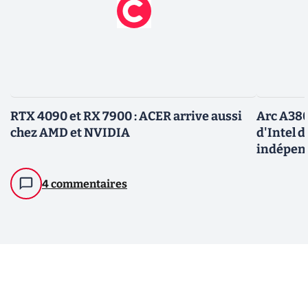
RTX 4090 et RX 7900 : ACER arrive aussi
Arc A380
chez AMD et NVIDIA
d'Intel d
indépen
4 commentaires