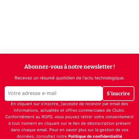
Abonnez-vous à notre newsletter !
Recevez un résumé quotidien de l'actu technologique.
S'inscrire
En cliquant sur s'inscrire, j’accepte de recevoir par email des
informations, actualités et offres commerciales de Clubic.
Conformément au RGPD, vous pouvez retirer votre consentement
à tout moment en cliquant sur le lien de désinscription présent
dans chaque email. Pour en savoir plus sur la gestion de vos
données, consultez notre
Politique de confidentialité