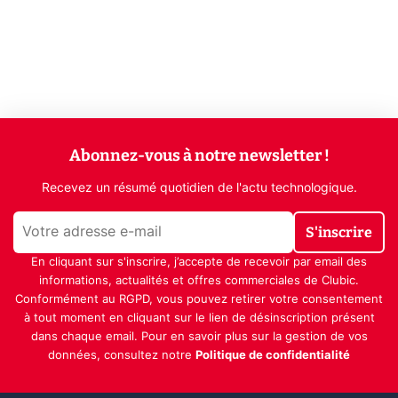
Abonnez-vous à notre newsletter !
Recevez un résumé quotidien de l'actu technologique.
S'inscrire
En cliquant sur s'inscrire, j’accepte de recevoir par email des
informations, actualités et offres commerciales de Clubic.
Conformément au RGPD, vous pouvez retirer votre consentement
à tout moment en cliquant sur le lien de désinscription présent
dans chaque email. Pour en savoir plus sur la gestion de vos
données, consultez notre
Politique de confidentialité