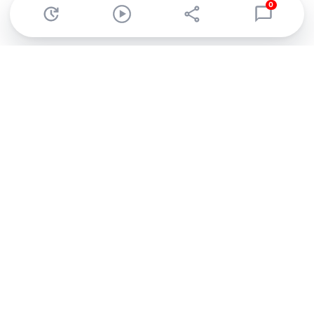
0
Abonnez-vous à notre newsletter !
Recevez un résumé quotidien de l'actu technologique.
S'inscrire
En cliquant sur s'inscrire, j’accepte de recevoir par email des
informations, actualités et offres commerciales de Clubic.
Conformément au RGPD, vous pouvez retirer votre consentement
à tout moment en cliquant sur le lien de désinscription présent
dans chaque email. Pour en savoir plus sur la gestion de vos
données, consultez notre
Politique de confidentialité