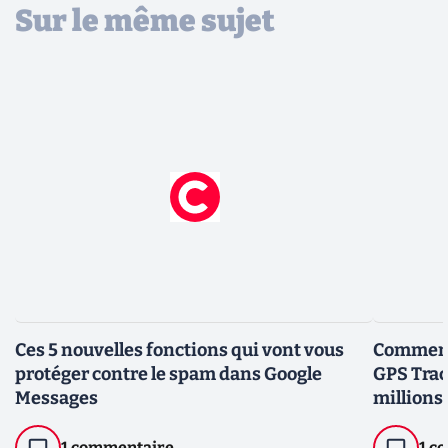
Sur le même sujet
Ces 5 nouvelles fonctions qui vont vous
Comment,
protéger contre le spam dans Google
GPS Trac
Messages
millions 
1 commentaire
1 c