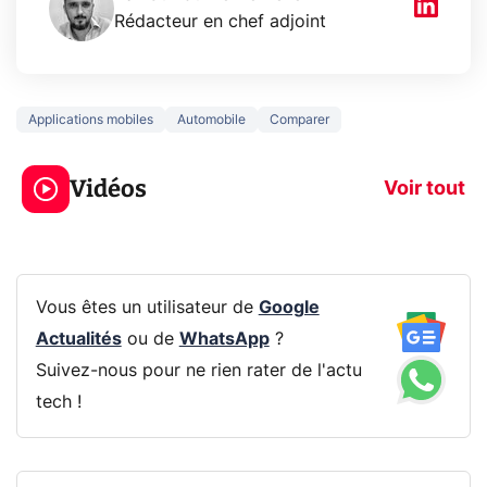
Rédacteur en chef adjoint
Applications mobiles
Automobile
Comparer
3 écrans en 1 pour
5 générations
319€ ? Voici L'AOC
jeux dans la
Vidéos
CQ32G4ZA !
prochaine Xbo
Voir tout
Vous êtes un utilisateur de
Google
Actualités
ou de
WhatsApp
?
Suivez-nous pour ne rien rater de l'actu
tech !