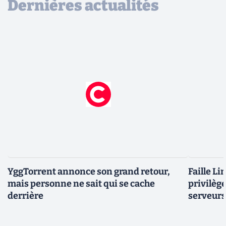
Dernières actualités
YggTorrent annonce son grand retour,
Faille Li
mais personne ne sait qui se cache
privilèg
derrière
serveurs