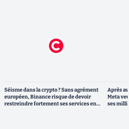
Séisme dans la crypto ? Sans agrément
Après av
européen, Binance risque de devoir
Meta veu
restreindre fortement ses services en
ses milli
France dès le 1er juillet