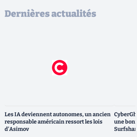
Dernières actualités
Les IA deviennent autonomes, un ancien
CyberGho
responsable américain ressort les lois
une bonn
d'Asimov
Surfshar