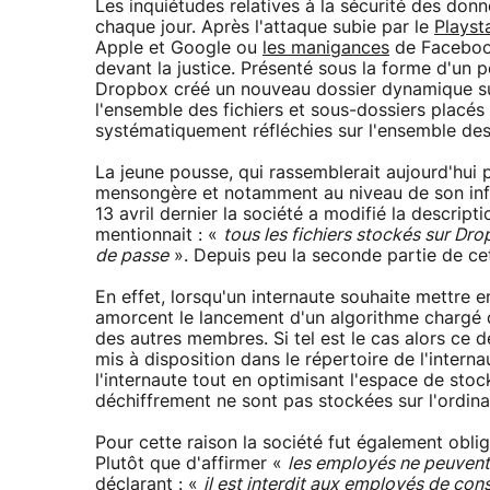
Les inquiétudes relatives à la sécurité des don
chaque jour. Après l'attaque subie par le
Playst
Apple et Google ou
les manigances
de Facebook
devant la justice. Présenté sous la forme d'un 
Dropbox créé un nouveau dossier dynamique sur
l'ensemble des fichiers et sous-dossiers placés
systématiquement réfléchies sur l'ensemble des
La jeune pousse, qui rassemblerait aujourd'hui p
mensongère et notamment au niveau de son infras
13 avril dernier la société a modifié la descrip
mentionnait : «
tous les fichiers stockés sur Dr
de passe
». Depuis peu la seconde partie de cet
En effet, lorsqu'un internaute souhaite mettre e
amorcent le lancement d'un algorithme chargé de
des autres membres. Si tel est le cas alors ce 
mis à disposition dans le répertoire de l'intern
l'internaute tout en optimisant l'espace de stock
déchiffrement ne sont pas stockées sur l'ordina
Pour cette raison la société fut également obli
Plutôt que d'affirmer «
les employés ne peuvent a
déclarant : «
il est interdit aux employés de co