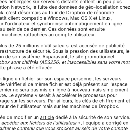
nées hébergées sur serveurs distants enflent un peu plus
ation Network
, la fuite des données de
géo-localiation
che
, c'est désormais au tour de Dropbox de répondre
petit client compatible Windows, Mac OS X et Linux,
 l'ordinateur et synchronise automatiquement en ligne
 au sein de ce dernier. Ces données sont ensuite
 machines rattachées au compte utilisateur.
lus de 25 millions d'utilisateurs, est accusée de publicité
tructure de sécurité. Sous la pression des utilisateurs, le
tion de son système. Auparavant, le site promotionnel
opbox sont chiffrés (AES256) et inaccessibles sans votre mot
te phrase a été effacée.
n ligne un fichier sur son espace personnel, les serveurs
 vérifier si ce même fichier est déjà présent sur l'espace
dernier ne sera pas mis en ligne à nouveau mais simplement
aute. Le système viserait à accélérer le processus pour
age sur les serveurs. Par ailleurs, les clés de chiffrement e
teur de l'utilisateur mais sur les machines de Dropbox.
gée de modifier un
article
dédié à la sécurité de son service
ccéder aux fichiers de l'utilisateur
», l'équipe a corrigé en
nsulter le contenu que vous stockez au sein de votre compte