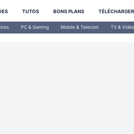
DES
TUTOS
BONS PLANS
TÉLÉCHARGE
vices
PC & Gaming
Mobile & Telecom
TV & Vidé