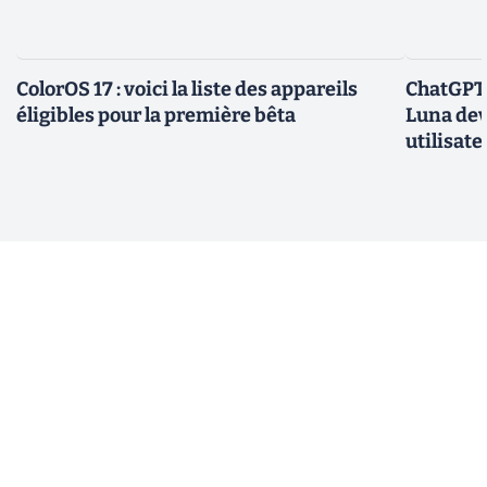
ColorOS 17 : voici la liste des appareils
ChatGPT 
éligibles pour la première bêta
Luna dev
utilisate