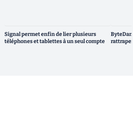
Signal permet enfin de lier plusieurs
ByteDanc
téléphones et tablettes à un seul compte
rattrape